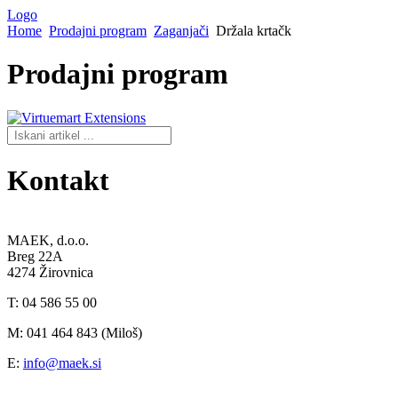
Logo
Home
Prodajni program
Zaganjači
Držala krtačk
Prodajni
program
Kontakt
MAEK, d.o.o.
Breg 22A
4274 Žirovnica
T: 04 586 55 00
M: 041 464 843 (Miloš)
E:
info@maek.si