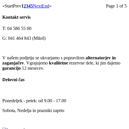
«
Start
Prev
1
2
3
4
5
Next
End
»
Page 1 of 5
Kontakt servis
T: 04 586 55 00
G: 041 464 843 (Miloš)
V našem podjetju se ukvarjamo s popravilom
alternatorjev in
zaganjačev
. Vgrajujemo
kvalitetne
rezervne dele, ki jim dajemo
garancijo
12 mesecev.
Delovni čas
Ponedeljek - petek: od 9.00 - 17.00
Sobota, Nedelja in prazniki zaprto