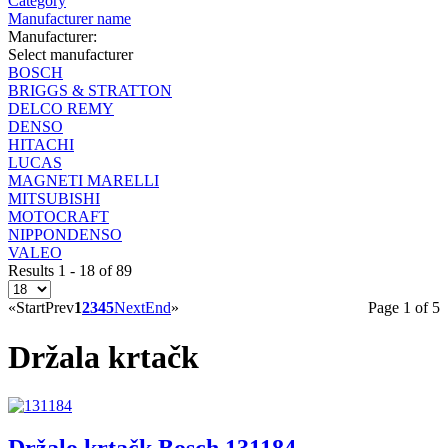
Category
Manufacturer name
Manufacturer:
Select manufacturer
BOSCH
BRIGGS & STRATTON
DELCO REMY
DENSO
HITACHI
LUCAS
MAGNETI MARELLI
MITSUBISHI
MOTOCRAFT
NIPPONDENSO
VALEO
Results 1 - 18 of 89
«
Start
Prev
1
2
3
4
5
Next
End
»
Page 1 of 5
Držala krtačk