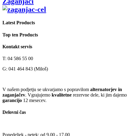
Zaganjači
Latest Products
Top ten Products
Kontakt servis
T: 04 586 55 00
G: 041 464 843 (Miloš)
V našem podjetju se ukvarjamo s popravilom
alternatorjev in
zaganjačev
. Vgrajujemo
kvalitetne
rezervne dele, ki jim dajemo
garancijo
12 mesecev.
Delovni čas
Ponedeljek - petek: od 9.00 - 17.00