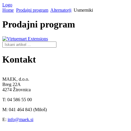
Logo
Home
Prodajni program
Alternatorji
Usmerniki
Prodajni
program
Kontakt
MAEK, d.o.o.
Breg 22A
4274 Žirovnica
T: 04 586 55 00
M: 041 464 843 (Miloš)
E:
info@maek.si