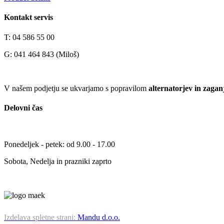
Kontakt servis
T: 04 586 55 00
G: 041 464 843 (Miloš)
V našem podjetju se ukvarjamo s popravilom
alternatorjev in zagan
Delovni čas
Ponedeljek - petek: od 9.00 - 17.00
Sobota, Nedelja in prazniki zaprto
Izdelava spletne strani:
Mandu d.o.o.