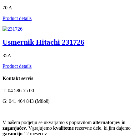
70 A
Product details
Usmernik Hitachi 231726
35A
Product details
Kontakt servis
T: 04 586 55 00
G: 041 464 843 (Miloš)
V našem podjetju se ukvarjamo s popravilom
alternatorjev in
zaganjačev
. Vgrajujemo
kvalitetne
rezervne dele, ki jim dajemo
garancijo
12 mesecev.