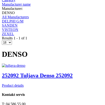
Category
Manufacturer name
Manufacturer:
DENSO
All Manufacturers
DELPHI G/M
SANDEN
VISTEON
ZEXEL
Results 1 - 1 of 1
DENSO
252092 Tuljava Denso 252092
Product details
Kontakt servis
T: 04 586 55 00