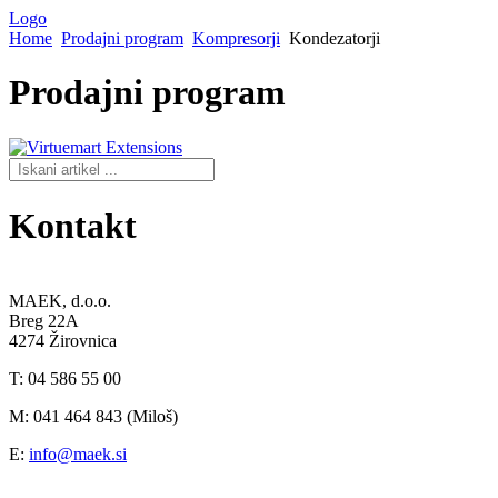
Logo
Home
Prodajni program
Kompresorji
Kondezatorji
Prodajni
program
Kontakt
MAEK, d.o.o.
Breg 22A
4274 Žirovnica
T: 04 586 55 00
M: 041 464 843 (Miloš)
E:
info@maek.si