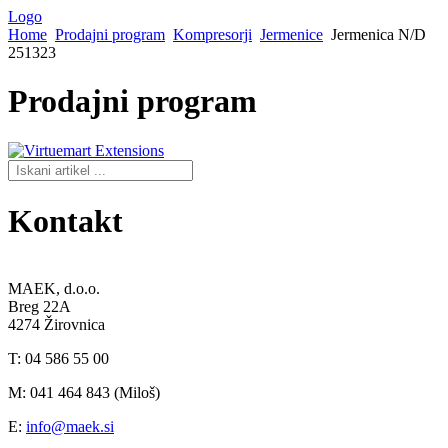
Logo
Home
Prodajni program
Kompresorji
Jermenice
Jermenica N/D
251323
Prodajni
program
Kontakt
MAEK, d.o.o.
Breg 22A
4274 Žirovnica
T: 04 586 55 00
M: 041 464 843 (Miloš)
E:
info@maek.si