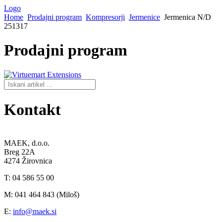
Logo
Home
Prodajni program
Kompresorji
Jermenice
Jermenica N/D
251317
Prodajni
program
Kontakt
MAEK, d.o.o.
Breg 22A
4274 Žirovnica
T: 04 586 55 00
M: 041 464 843 (Miloš)
E:
info@maek.si