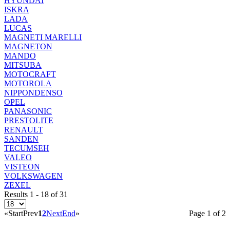
HYUNDAI
ISKRA
LADA
LUCAS
MAGNETI MARELLI
MAGNETON
MANDO
MITSUBA
MOTOCRAFT
MOTOROLA
NIPPONDENSO
OPEL
PANASONIC
PRESTOLITE
RENAULT
SANDEN
TECUMSEH
VALEO
VISTEON
VOLKSWAGEN
ZEXEL
Results 1 - 18 of 31
«
Start
Prev
1
2
Next
End
»
Page 1 of 2