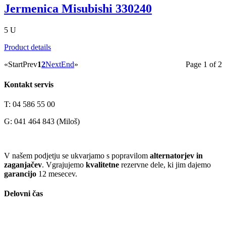
Jermenica Misubishi 330240
5 U
Product details
«
Start
Prev
1
2
Next
End
»
Page 1 of 2
Kontakt servis
T: 04 586 55 00
G: 041 464 843 (Miloš)
V našem podjetju se ukvarjamo s popravilom
alternatorjev in
zaganjačev
. Vgrajujemo
kvalitetne
rezervne dele, ki jim dajemo
garancijo
12 mesecev.
Delovni čas