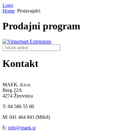
Logo
Home
Proizvajalci
Prodajni
program
Kontakt
MAEK, d.o.o.
Breg 22A
4274 Žirovnica
T: 04 586 55 00
M: 041 464 843 (Miloš)
E:
info@maek.si